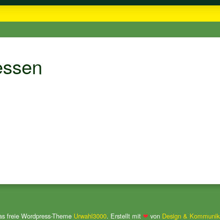
essen
das freie Wordpress-Theme
Urwahl3000
. Erstellt mit
❤
von
Design & Kommunika