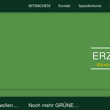
MITMACHEN!
Kontakt
Spendenkonto
ER
Bündn
wollen…
Noch mehr GRÜNE…