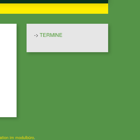
->
TERMINE
tion im modulbüro
.